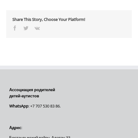
Share This Story, Choose Your Platform!
Facebook
Twitter
Vk
Ассоциация родителей
детей-аутистов
WhatsApp
: +7 707 530 83 86.
Адрес
:
Бостандыкский район, Алатау 33