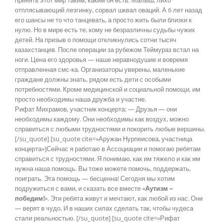
принять этот мир таким, каким он есть. Малыш, лихо
отплясывающий лезгинку, сорвал шквал оваций. А 6 лет назад
его шансы не то что танцевать, а просто жить были близки к
нулю. Но в мире есть те, кому не безразличны судьбы чужих
детей. На призыв о помощи откликнулись сотни тысяч
казахстанцев. После операции за рубежом Теймураз встал на
ноги. Цена его здоровья — наше неравнодушие и вовремя
отправленная смс-ка. Организаторы уверены, маленькие
граждане должны знать, рядом есть дети с особыми
потребностями. Кроме медицинской и социальной помощи, им
просто необходимы наша дружба и участие.
Рифат Михрамов, участник концерта: — Друзья — они
необходимы каждому. Они необходимы как воздух, можно
справиться с любыми трудностями и покорить любые вершины.
[/su_quote] [su_quote cite=»Аружан Нурпеисова, участница
концерта»]Сейчас я работаю в Ассоциации и помогаю ребятам
справиться с трудностями. Я понимаю, как им тяжело и как им
нужна наша помощь. Вы тоже можете помочь, поддержать,
поиграть. Эта помощь — бесценна! Сегодня мы хотим
подружиться с вами, и сказать все вместе «
Аутизм –
победим!
». Эти ребята живут и мечтают, как любой из нас. Они
— верят в чудо. И в наших силах сделать так, чтобы чудеса
стали реальностью. [/su_quote] [su_quote cite=»Рифат