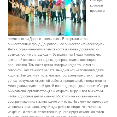
концерт,
который
прошел в
алматинском Дворце школьников. Его организатор —
общественный фонд Добровольное общество «Милосердие».
Дети с ограниченными возможностями вновь доказали: их
возможности и сила духа — безграничны. Глаза маленьких
зрителей прикованы к сцене, где происходит настоящее
волшебство. Там поют детки, которые когда-то не могли
говорить. Там танцуют ребята, чей диагноз не позволял даже
ходить. Там дети-аутисты читают трогательные стихи. Такой
успех- результат огромной работы и родителей, и педагогов из
Ассоциации родителей детей-инвалидов.[su_quote cite=»Саяра
Михрамова, организатор»]Они открыты миру, и вот мы хотим,
чтобы здоровые детки именно обратили на них внимание и
воспринимали их такими, какие они есть. Ни в чем не ущемляли
и пошли к ним навстречу. Когда ребенок видит, что человек
искренен и открыт, естественно, у него будет отклик, он готов