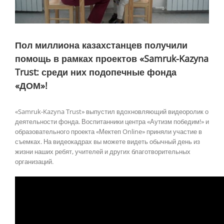
Пол миллиона казахстанцев получили
помощь в рамках проектов «Samruk-Kazyna
Trust: среди них подопечные фонда
«ДОМ»!
«Samruk-Kazyna Trust» выпустил вдохновляющий видеоролик о
деятельности фонда. Воспитанники центра «Аутизм победим!» и
образовательного проекта «Мектеп Online» приняли участие в
съемках. На видеокадрах вы можете видеть обычный день из
жизни наших ребят, учителей и других благотворительных
организаций.