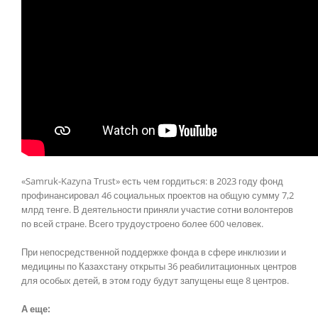
«Samruk-Kazyna Trust» есть чем гордиться: в 2023 году фонд
профинансировал 46 социальных проектов на общую сумму 7,2
млрд тенге. В деятельности приняли участие сотни волонтеров
по всей стране. Всего трудоустроено более 600 человек.
При непосредственной поддержке фонда в сфере инклюзии и
медицины по Казахстану открыты 36 реабилитационных центров
для особых детей, в этом году будут запущены еще 8 центров.
А еще: