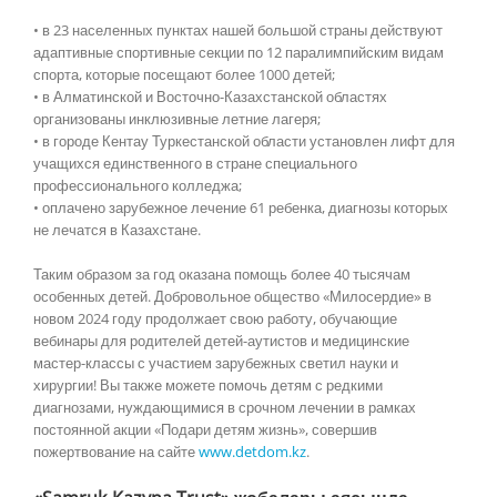
• в 23 населенных пунктах нашей большой страны действуют
адаптивные спортивные секции по 12 паралимпийским видам
спорта, которые посещают более 1000 детей;
• в Алматинской и Восточно-Казахстанской областях
организованы инклюзивные летние лагеря;
• в городе Кентау Туркестанской области установлен лифт для
учащихся единственного в стране специального
профессионального колледжа;
• оплачено зарубежное лечение 61 ребенка, диагнозы которых
не лечатся в Казахстане.
Таким образом за год оказана помощь более 40 тысячам
особенных детей. Добровольное общество «Милосердие» в
новом 2024 году продолжает свою работу, обучающие
вебинары для родителей детей-аутистов и медицинские
мастер-классы с участием зарубежных светил науки и
хирургии! Вы также можете помочь детям с редкими
диагнозами, нуждающимися в срочном лечении в рамках
постоянной акции «Подари детям жизнь», совершив
пожертвование на сайте
www.detdom.kz
.