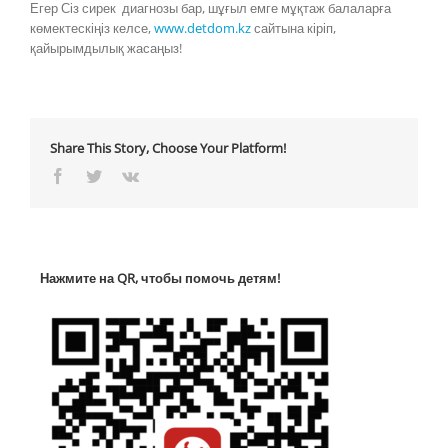
Егер Сіз сирек диагнозы бар, шұғыл емге мұқтаж балаларға
көмектескіңіз келсе,
www.detdom.kz
сайтына кіріп,
қайырымдылық жасаңыз!
Share This Story, Choose Your Platform!
Facebook
Twitter
Vk
Нажмите на QR, чтобы помочь детям!