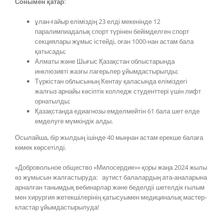
Сонымен қатар
:
ұлан-ғайыр еліміздің 23 елді мекенінде 12
паралимпиадалық спорт түрінен бейімделген спорт
секциялары жұмыс істейді, оған 1000-нан астам бала
қатысады;
Алматы және Шығыс Қазақстан облыстарында
инклюзивті жазғы лагерьлер ұйымдастырылды;
Түркістан облысының Кентау қаласында еліміздегі
жалғыз арнайы кәсіптік колледж студенттері үшін лифт
орнатылды;
Қазақстанда едиагнозы емделмейтін 61 бала шет елде
емделуге мүмкіндік алды.
Осылайша, бір жылдың ішінде 40 мыңнан астам ерекше балаға
көмек көрсетілді.
«Добровольное общество «Милосердие»» қоры жаңа 2024 жылы
өз жұмысын жалғастыруда: аутист балалардың ата-аналарына
арналған танымдық вебинарлар және беделдіі шетелдік ғылым
мен хирургия жетекшілерінің қатысуымен медициналық мастер-
кластар ұйымдастырылуда!