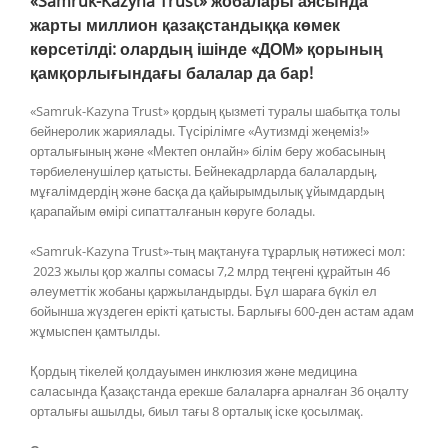
«Samruk-Kazyna Trust» жобалары аясында
жарты миллион қазақстандыққа көмек
көрсетілді: олардың ішінде «ДОМ» қорының
қамқорлығындағы балалар да бар!
«Samruk-Kazyna Trust» қордың қызметі туралы шабытқа толы
бейнеролик жариялады. Түсірілімге «Аутизмді жеңеміз!»
орталығының және «Мектеп онлайн» білім беру жобасының
тәрбиеленушілер қатысты. Бейнекадрларда балалардың,
мұғалімдердің және басқа да қайырымдылық ұйымдардың
қарапайым өмірі сипатталғанын көруге болады.
«Samruk-Kazyna Trust»-тың мақтануға тұрарлық нәтижесі мол:
2023 жылы қор жалпы сомасы 7,2 млрд теңгені құрайтын 46
әлеуметтік жобаны қаржыландырды. Бұл шараға бүкіл ел
бойынша жүздеген ерікті қатысты. Барлығы 600-ден астам адам
жұмыспен қамтылды.
Қордың тікелей қолдауымен инклюзия және медицина
саласында Қазақстанда ерекше балаларға арналған 36 оңалту
орталығы ашылды, биыл тағы 8 орталық іске қосылмақ.