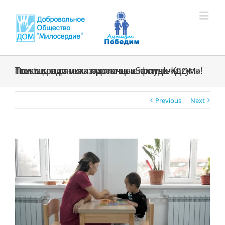
Пол миллиона казахстанцев получили помощь в рамках проектов «Samruk-Kazyna Trust: среди них подопечные фонда «ДОМ»!
Previous
Next
View
Larger
Image