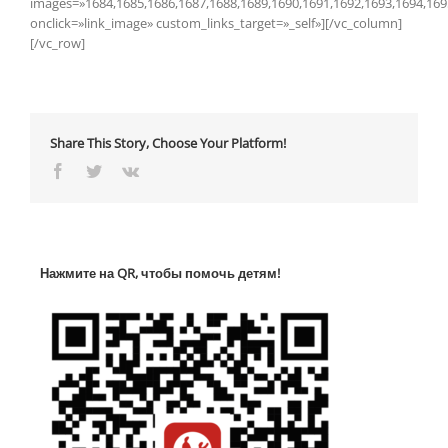
images=»1684,1685,1686,1687,1688,1689,1690,1691,1692,1693,1694,1695
onclick=»link_image» custom_links_target=»_self»][/vc_column]
[/vc_row]
Share This Story, Choose Your Platform!
Facebook
Twitter
Vk
Нажмите на QR, чтобы помочь детям!